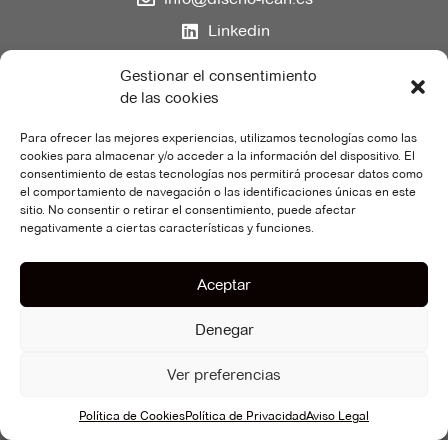
Linkedin
Gestionar el consentimiento
Aviso Legal
de las cookies
Política de Privacidad
Política de Cookies
Para ofrecer las mejores experiencias, utilizamos tecnologías como las
cookies para almacenar y/o acceder a la información del dispositivo. El
consentimiento de estas tecnologías nos permitirá procesar datos como
Date de Alta en nuestra Newsletter Comunidad de
el comportamiento de navegación o las identificaciones únicas en este
Diseño LEAN
sitio. No consentir o retirar el consentimiento, puede afectar
negativamente a ciertas características y funciones.
Aceptar
Denegar
Ver preferencias
Política de Cookies
Política de Privacidad
Aviso Legal